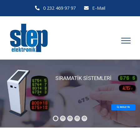
Skip
0 232 469 97 97
E-Mail
to
content
SIRAMATİK SİSTEMLERİ
İNCELEYİN