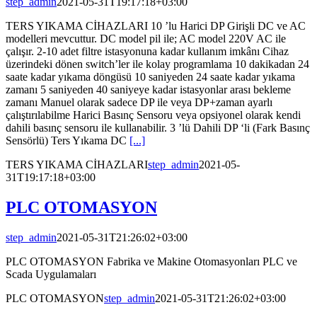
step_admin
2021-05-31T19:17:18+03:00
TERS YIKAMA CİHAZLARI 10 ’lu Harici DP Girişli DC ve AC
modelleri mevcuttur. DC model pil ile; AC model 220V AC ile
çalışır. 2-10 adet filtre istasyonuna kadar kullanım imkânı Cihaz
üzerindeki dönen switch’ler ile kolay programlama 10 dakikadan 24
saate kadar yıkama döngüsü 10 saniyeden 24 saate kadar yıkama
zamanı 5 saniyeden 40 saniyeye kadar istasyonlar arası bekleme
zamanı Manuel olarak sadece DP ile veya DP+zaman ayarlı
çalıştırılabilme Harici Basınç Sensoru veya opsiyonel olarak kendi
dahili basınç sensoru ile kullanabilir. 3 ’lü Dahili DP ‘li (Fark Basınç
Sensörlü) Ters Yıkama DC
[...]
TERS YIKAMA CİHAZLARI
step_admin
2021-05-
31T19:17:18+03:00
PLC OTOMASYON
step_admin
2021-05-31T21:26:02+03:00
PLC OTOMASYON Fabrika ve Makine Otomasyonları PLC ve
Scada Uygulamaları
PLC OTOMASYON
step_admin
2021-05-31T21:26:02+03:00