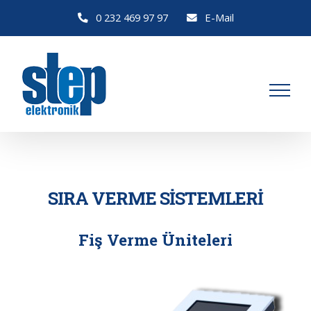
Skip
0 232 469 97 97
E-Mail
to
content
SIRA VERME SİSTEMLERİ
Fiş Verme Üniteleri